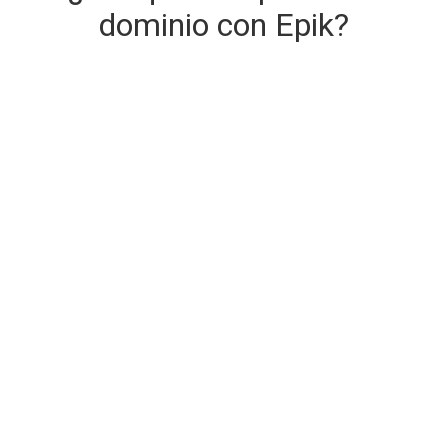
dominio con Epik?
Entrega de dominio segura e
instantánea
El dominio que está comprando se entrega en el
momento de la compra.